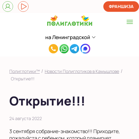
ФРАНШИЗА
на Ленинградской
Выберите центр
8(902)446-
на Ленинградской
03-
Показать на карте
19
/
/
Полиглотики™
Новости Полиглотиков в Камышлове
Выбрать другой город
Открытие!!!
Открытие!!!
24 августа 2022
3 сентября собрание-знакомство!!! Приходите,
пожалуйста с ребенком, который планирует